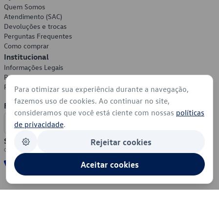
Quem Somos
Atendimento (SAC)
Devoluções e trocas
Perguntas Frequentes
Como comprar
Institucional
Informações Legais
Política de Privacidade
Política de Cookies
Para otimizar sua experiência durante a navegação,
fazemos uso de cookies. Ao continuar no site,
Formas de Pagamento
consideramos que você está ciente com nossas
políticas
de privacidade
.
Segurança
Rejeitar cookies
Aceitar cookies
© 2026 - Volkswagen do Brasil - Todos os direitos reservados