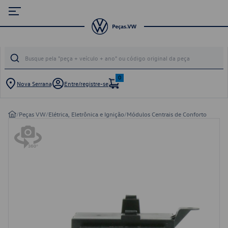
0
Nova Serrana
Entre/registre-se
/
Peças VW
/
Elétrica, Eletrônica e Ignição
/
Módulos Centrais de Conforto