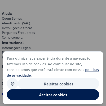
Ajuda
Quem Somos
Atendimento (SAC)
Devoluções e trocas
Perguntas Frequentes
Como comprar
Institucional
Informações Legais
Política de Privacidade
Política de Cookies
Para otimizar sua experiência durante a navegação,
fazemos uso de cookies. Ao continuar no site,
Formas de Pagamento
consideramos que você está ciente com nossas
políticas
de privacidade
.
Segurança
Rejeitar cookies
Aceitar cookies