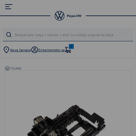
0
Nova Serrana
Entre/registre-se
/
Outlet