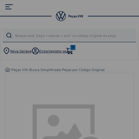
0
Nova Serrana
Entre/registre-se
/
Peças VW
/
Busca Simplificada
/
Peças por Código Original