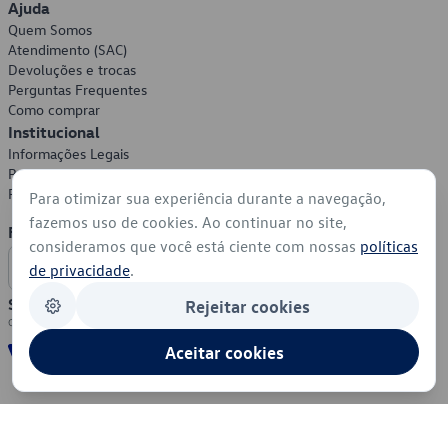
Ajuda
Quem Somos
Atendimento (SAC)
Devoluções e trocas
Perguntas Frequentes
Como comprar
Institucional
Informações Legais
Política de Privacidade
Política de Cookies
Para otimizar sua experiência durante a navegação,
fazemos uso de cookies. Ao continuar no site,
Formas de Pagamento
consideramos que você está ciente com nossas
políticas
de privacidade
.
Segurança
Rejeitar cookies
Aceitar cookies