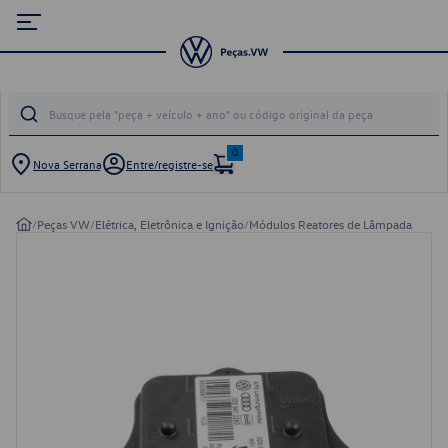
0
Nova Serrana
Entre/registre-se
/
Peças VW
/
Elétrica, Eletrônica e Ignição
/
Módulos Reatores de Lâmpada