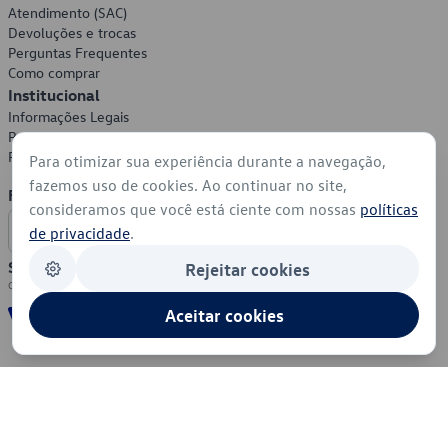
Atendimento (SAC)
Devoluções e trocas
Perguntas Frequentes
Como comprar
Institucional
Informações Legais
Política de Privacidade
Política de Cookies
Para otimizar sua experiência durante a navegação,
fazemos uso de cookies. Ao continuar no site,
Formas de Pagamento
consideramos que você está ciente com nossas
políticas
de privacidade
.
Segurança
Rejeitar cookies
Aceitar cookies
© 2026 - Volkswagen do Brasil - Todos os direitos reservados