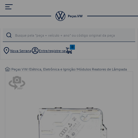
0
Nova Serrana
Entre/registre-se
/
Peças VW
/
Elétrica, Eletrônica e Ignição
/
Módulos Reatores de Lâmpada