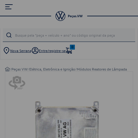
0
Nova Serrana
Entre/registre-se
/
Peças VW
/
Elétrica, Eletrônica e Ignição
/
Módulos Reatores de Lâmpada