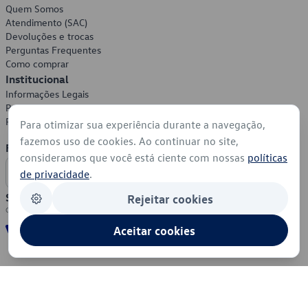
Quem Somos
Atendimento (SAC)
Devoluções e trocas
Perguntas Frequentes
Como comprar
Institucional
Informações Legais
Política de Privacidade
Política de Cookies
Para otimizar sua experiência durante a navegação,
fazemos uso de cookies. Ao continuar no site,
Formas de Pagamento
consideramos que você está ciente com nossas
políticas
de privacidade
.
Segurança
Rejeitar cookies
Aceitar cookies
© 2026 - Volkswagen do Brasil - Todos os direitos reservados