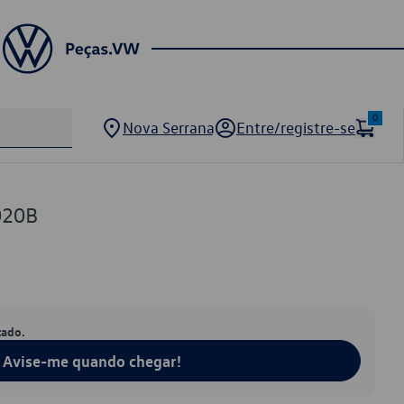
0
Nova Serrana
Entre/registre-se
020B
tado.
Avise-me quando chegar!