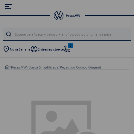
0
Nova Serrana
Entre/registre-se
/
Peças VW
/
Busca Simplificada
/
Peças por Código Original