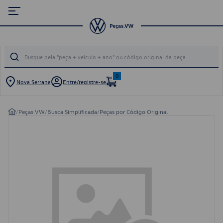
0
Nova Serrana
Entre/registre-se
/
Peças VW
/
Busca Simplificada
/
Peças por Código Original