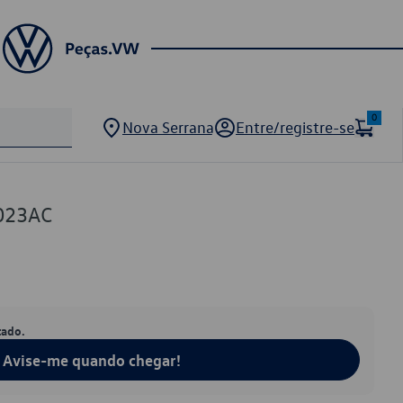
0
Nova Serrana
Entre/registre-se
023AC
tado.
Avise-me quando chegar!