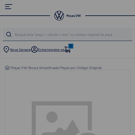
0
Nova Serrana
Entre/registre-se
/
Peças VW
/
Busca Simplificada
/
Peças por Código Original