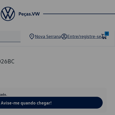
0
Nova Serrana
Entre/registre-se
026BC
tado.
Avise-me quando chegar!