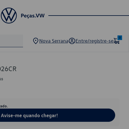
0
Nova Serrana
Entre/registre-se
026CR
ss
tado.
Avise-me quando chegar!