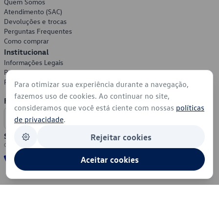
Quem Somos
Atendimento (SAC)
Devoluções e trocas
Perguntas Frequentes
Como comprar
Institucional
Informações Legais
Política de Privacidade
Política de Cookies
Para otimizar sua experiência durante a navegação,
fazemos uso de cookies. Ao continuar no site,
Formas de Pagamento
consideramos que você está ciente com nossas
políticas
de privacidade
.
Segurança
Rejeitar cookies
Aceitar cookies
© 2026 - Volkswagen do Brasil - Todos os direitos reservados