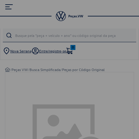
0
Nova Serrana
Entre/registre-se
/
Peças VW
/
Busca Simplificada
/
Peças por Código Original