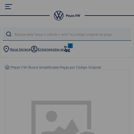
0
Nova Serrana
Entre/registre-se
/
Peças VW
/
Busca Simplificada
/
Peças por Código Original