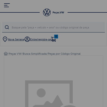
0
Nova Serrana
Entre/registre-se
/
Peças VW
/
Busca Simplificada
/
Peças por Código Original