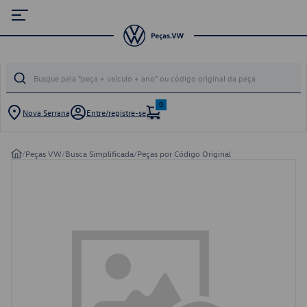
0
Nova Serrana
Entre/registre-se
/
Peças VW
/
Busca Simplificada
/
Peças por Código Original