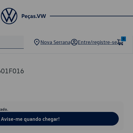
0
Nova Serrana
Entre/registre-se
601F016
tado.
Avise-me quando chegar!