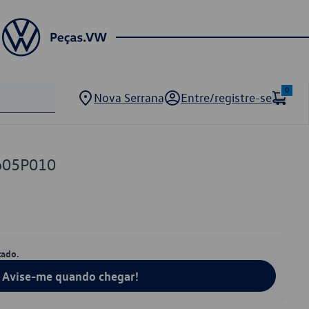
0
Nova Serrana
Entre/registre-se
605P010
tado.
Avise-me quando chegar!