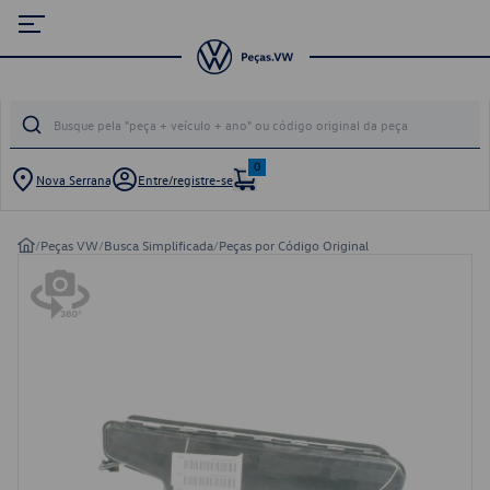
0
Nova Serrana
Entre/registre-se
/
Peças VW
/
Busca Simplificada
/
Peças por Código Original