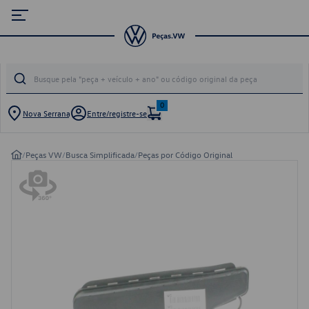
0
Nova Serrana
Entre/registre-se
/
Peças VW
/
Busca Simplificada
/
Peças por Código Original