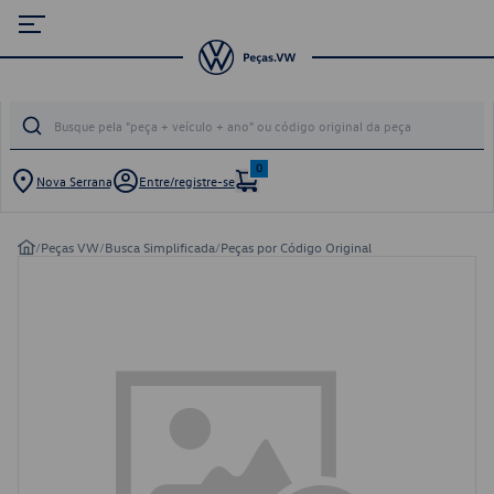
0
Nova Serrana
Entre/registre-se
/
Peças VW
/
Busca Simplificada
/
Peças por Código Original