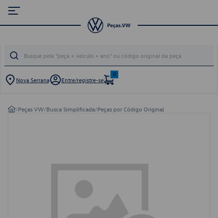
0
Nova Serrana
Entre/registre-se
/
Peças VW
/
Busca Simplificada
/
Peças por Código Original