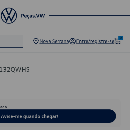
0
Nova Serrana
Entre/registre-se
7132QWHS
tado.
Avise-me quando chegar!