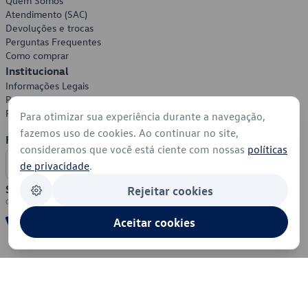
Quem Somos
Atendimento (SAC)
Devoluções e trocas
Perguntas Frequentes
Como comprar
Institucional
Informações Legais
Política de Privacidade
Política de Cookies
Para otimizar sua experiência durante a navegação,
fazemos uso de cookies. Ao continuar no site,
Formas de Pagamento
consideramos que você está ciente com nossas
políticas
de privacidade
.
Segurança
Rejeitar cookies
Aceitar cookies
© 2026 - Volkswagen do Brasil - Todos os direitos reservados