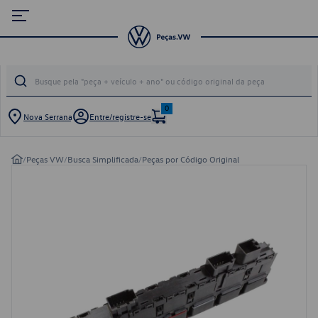
0
Nova Serrana
Entre/registre-se
/
Peças VW
/
Busca Simplificada
/
Peças por Código Original