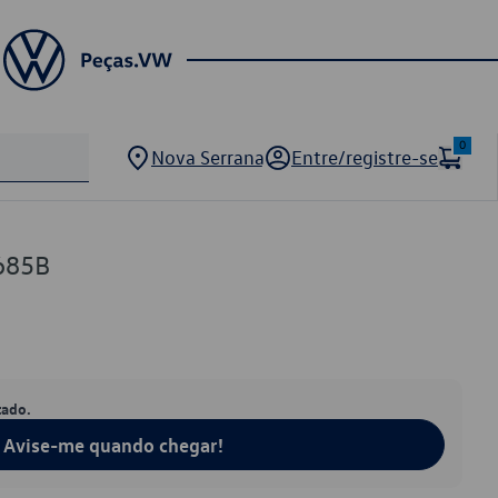
0
Nova Serrana
Entre/registre-se
685B
tado.
Avise-me quando chegar!