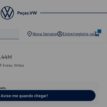
0
Nova Serrana
Entre/registre-se
144M
T-Cross, Virtus
tado.
Avise-me quando chegar!