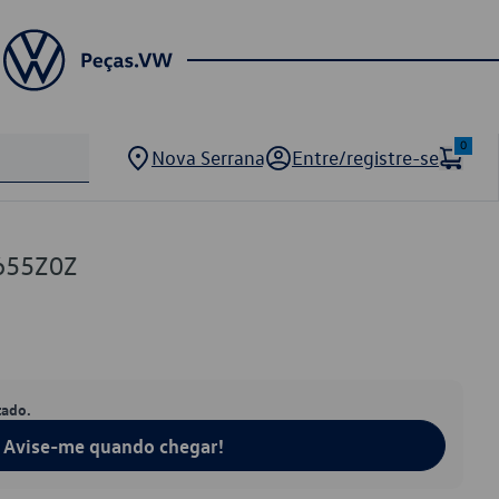
0
Nova Serrana
Entre/registre-se
655Z0Z
tado.
Avise-me quando chegar!