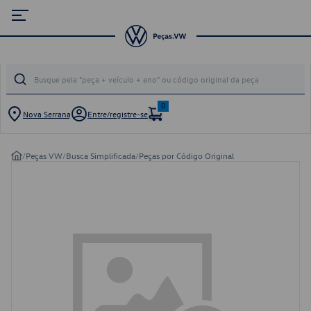
0
Nova Serrana
Entre/registre-se
/
Peças VW
/
Busca Simplificada
/
Peças por Código Original