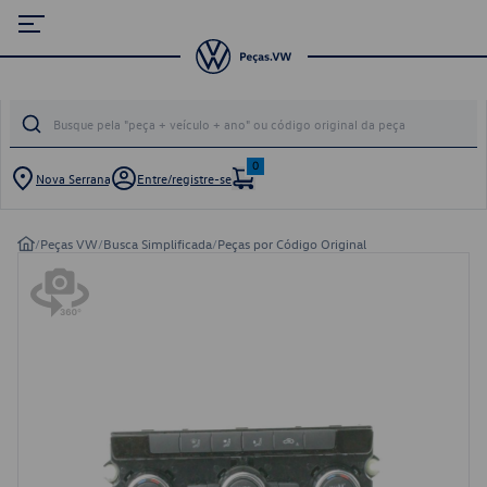
0
Nova Serrana
Entre/registre-se
/
Peças VW
/
Busca Simplificada
/
Peças por Código Original