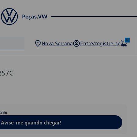
0
Nova Serrana
Entre/registre-se
257C
tado.
Avise-me quando chegar!