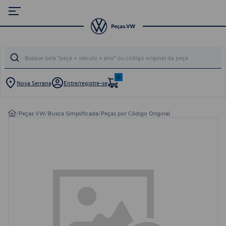
0
Nova Serrana
Entre/registre-se
/
Peças VW
/
Busca Simplificada
/
Peças por Código Original