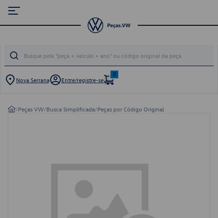
0
Nova Serrana
Entre/registre-se
/
Peças VW
/
Busca Simplificada
/
Peças por Código Original