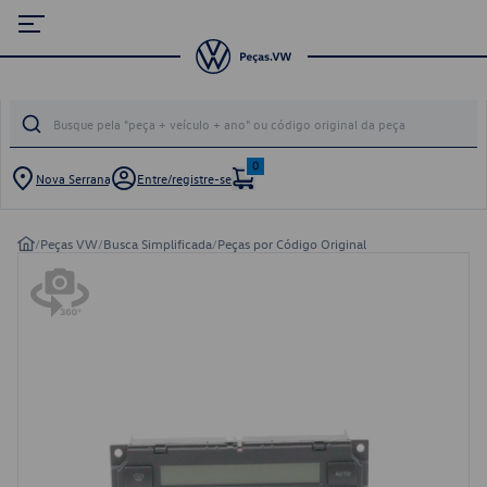
0
Nova Serrana
Entre/registre-se
/
Peças VW
/
Busca Simplificada
/
Peças por Código Original