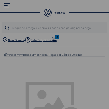
0
Nova Serrana
Entre/registre-se
/
Peças VW
/
Busca Simplificada
/
Peças por Código Original