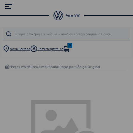
0
Nova Serrana
Entre/registre-se
/
Peças VW
/
Busca Simplificada
/
Peças por Código Original