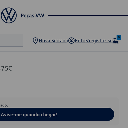
0
Nova Serrana
Entre/registre-se
475C
tado.
Avise-me quando chegar!