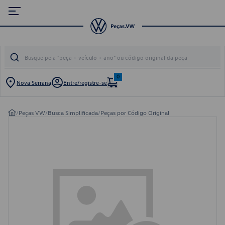
0
Nova Serrana
Entre/registre-se
/
Peças VW
/
Busca Simplificada
/
Peças por Código Original