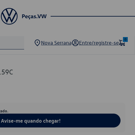
0
Nova Serrana
Entre/registre-se
159C
tado.
Avise-me quando chegar!