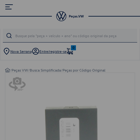
0
Nova Serrana
Entre/registre-se
/
Peças VW
/
Busca Simplificada
/
Peças por Código Original