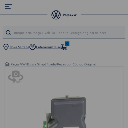
0
Nova Serrana
Entre/registre-se
/
Peças VW
/
Busca Simplificada
/
Peças por Código Original