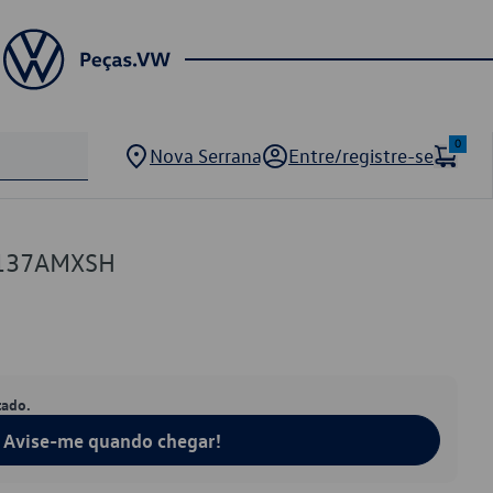
0
Nova Serrana
Entre/registre-se
137AMXSH
tado.
Avise-me quando chegar!