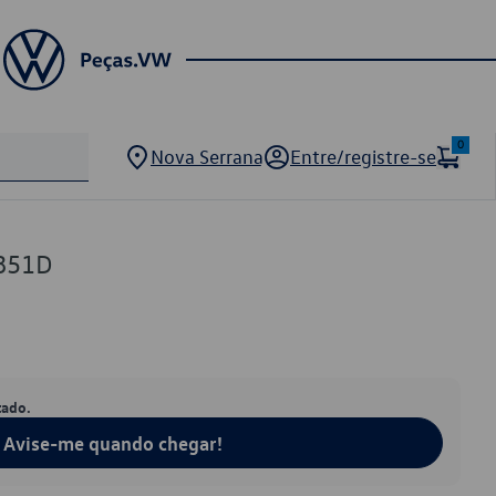
0
Nova Serrana
Entre/registre-se
851D
tado.
Avise-me quando chegar!