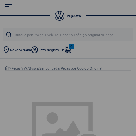
0
Nova Serrana
Entre/registre-se
/
Peças VW
/
Busca Simplificada
/
Peças por Código Original