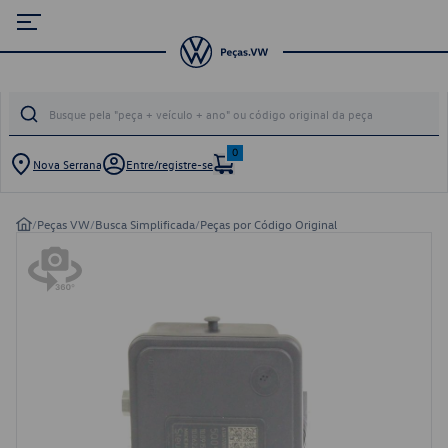
0
Nova Serrana
Entre/registre-se
/
Peças VW
/
Busca Simplificada
/
Peças por Código Original