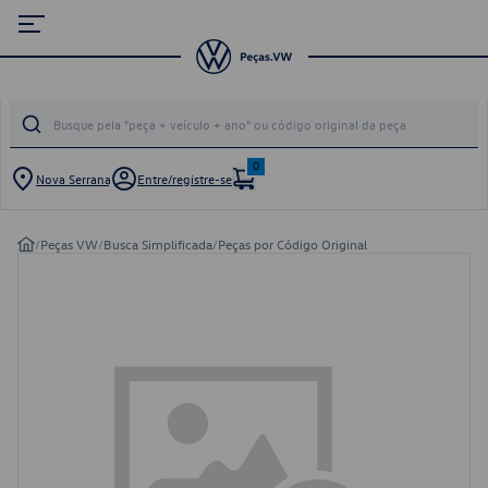
0
Nova Serrana
Entre/registre-se
/
Peças VW
/
Busca Simplificada
/
Peças por Código Original