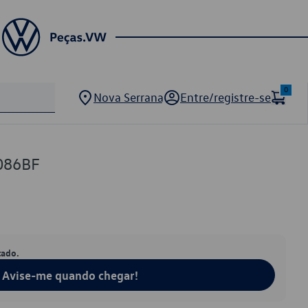
0
Nova Serrana
Entre/registre-se
086BF
tado.
Avise-me quando chegar!