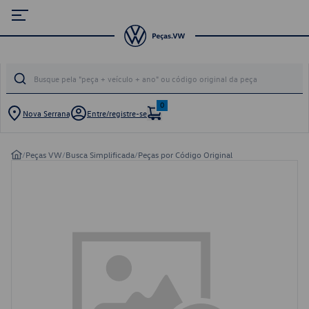
0
Nova Serrana
Entre/registre-se
/
Peças VW
/
Busca Simplificada
/
Peças por Código Original