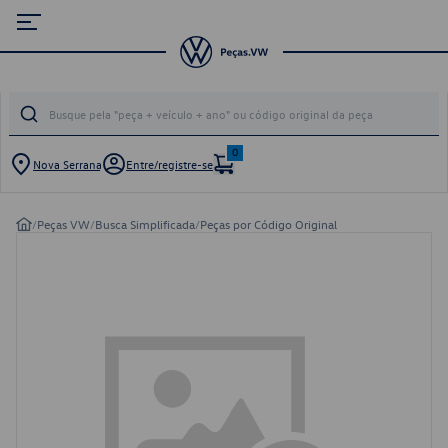
0
Nova Serrana
Entre/registre-se
/
Peças VW
/
Busca Simplificada
/
Peças por Código Original